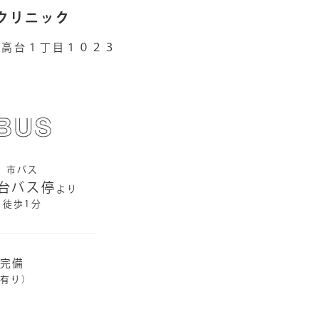
クリニック
猪高台１丁目１０２３
市バス
台バス停
より
徒歩1分
台完備
有り）