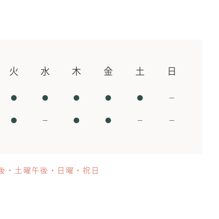
火
水
木
金
土
日
●
●
●
●
●
−
●
−
●
●
−
−
後・土曜午後・日曜・祝日